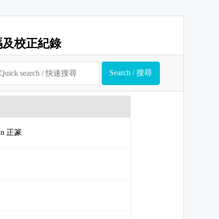
碼及校正紀錄
uan 正篆