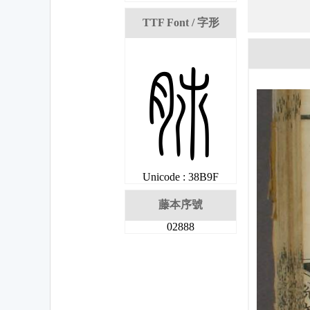
TTF Font / 字形
妟
Unicode : 38B9F
藤本序號
02888