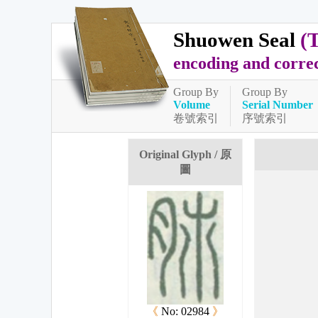
Shuowen Seal
(
encoding and corre
Group By
Group By
Volume
Serial Number
卷號索引
序號索引
Original Glyph / 原
圖
《
No: 02984
》