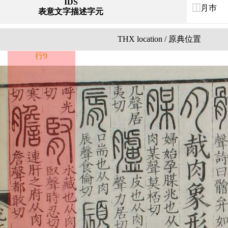
IDS
⿰⺼巿
表意文字描述字元
THX location / 原典位置
行9