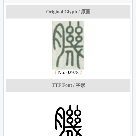
Original Glyph / 原圖
《
No: 02978
》
TTF Font / 字形
妙