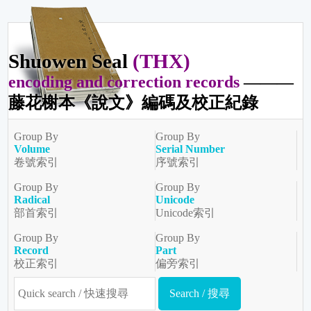
Shuowen Seal
(THX)
encoding and correction records
———
藤花榭本《說文》編碼及校正紀錄
Group By
Group By
Volume
Serial Number
卷號索引
序號索引
Group By
Group By
Radical
Unicode
部首索引
Unicode索引
Group By
Group By
Record
Part
校正索引
偏旁索引