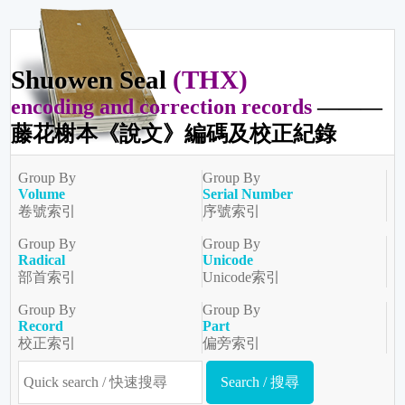
Shuowen Seal
(THX)
encoding and correction records
———
藤花榭本《說文》編碼及校正紀錄
Group By
Group By
Volume
Serial Number
卷號索引
序號索引
Group By
Group By
Radical
Unicode
部首索引
Unicode索引
Group By
Group By
Record
Part
校正索引
偏旁索引