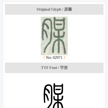
Original Glyph / 原圖
《
No: 02971
》
TTF Font / 字形
妒