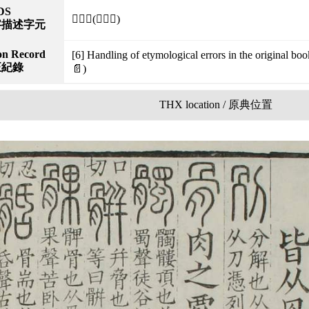
DS
⿸𡰤儿(⿸歹匕)
字描述字元
on Record
[6] Handling of etymological errors in the original
正紀錄
📄)
THX location / 原典位置