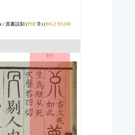
 book / 原書誤刻 (
PDF
📄) (
WG2 N5190
行1