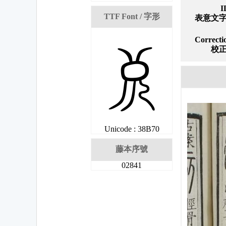
I
TTF Font / 字形
表意文
奰
Correcti
校
Unicode : 38B70
藤本序號
02841