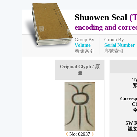
Shuowen Seal
(
encoding and corre
Group By
Group By
Volume
Serial Number
卷號索引
序號索引
Original Glyph / 原
圖
T
Corres
Ch
SW R
說
《
No: 02937
》