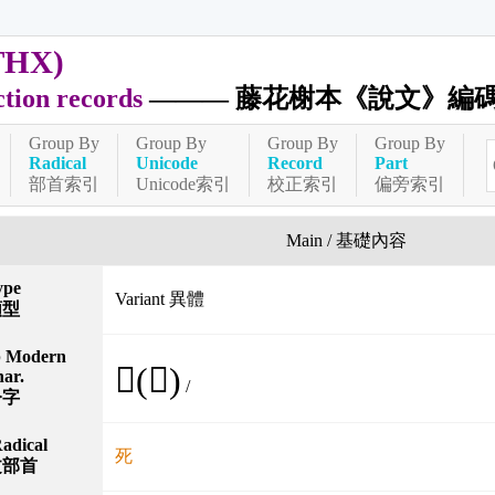
THX)
ction records
——— 藤花榭本《說文》編
Group By
Group By
Group By
Group By
Radical
Unicode
Record
Part
部首索引
Unicode索引
校正索引
偏旁索引
Main / 基礎內容
ype
Variant 異體
類型
p Modern
𠒁(死)
ar.
/
今字
adical
死
文部首