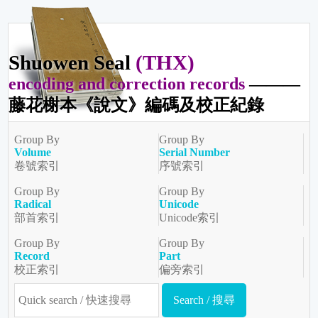
Shuowen Seal
(THX)
encoding and correction records
———
藤花榭本《說文》編碼及校正紀錄
Group By
Group By
Volume
Serial Number
卷號索引
序號索引
Group By
Group By
Radical
Unicode
部首索引
Unicode索引
Group By
Group By
Record
Part
校正索引
偏旁索引