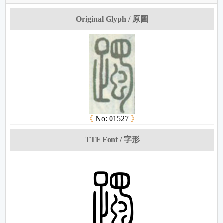
Original Glyph / 原圖
《
No: 01527
》
TTF Font / 字形
右