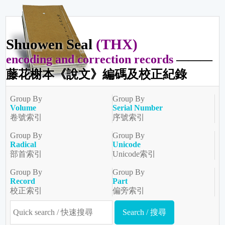
Shuowen Seal
(THX)
encoding and correction records
———
藤花榭本《說文》編碼及校正紀錄
Group By
Group By
Volume
Serial Number
卷號索引
序號索引
Group By
Group By
Radical
Unicode
部首索引
Unicode索引
Group By
Group By
Record
Part
校正索引
偏旁索引