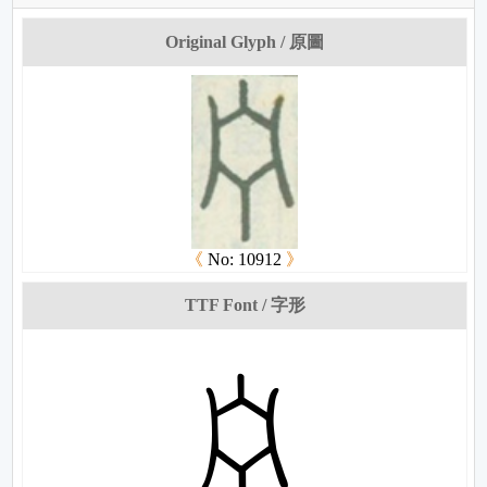
Original Glyph / 原圖
《
No: 10912
》
TTF Font / 字形
碎