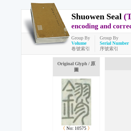
Shuowen Seal
(
encoding and corre
Group By
Group By
Volume
Serial Number
卷號索引
序號索引
Original Glyph / 原
圖
《
No: 10575
》