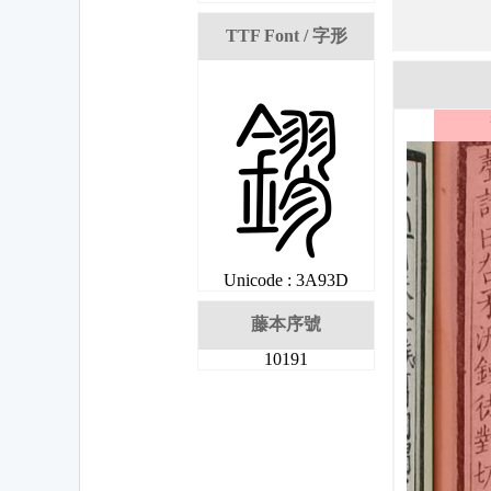
TTF Font / 字形
眽
Unicode : 3A93D
藤本序號
10191