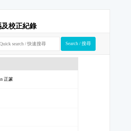
碼及校正紀錄
uan 正篆