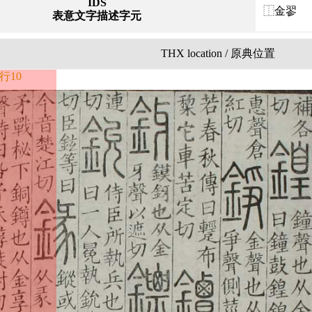
IDS
⿰金翏
表意文字描述字元
THX location / 原典位置
行10