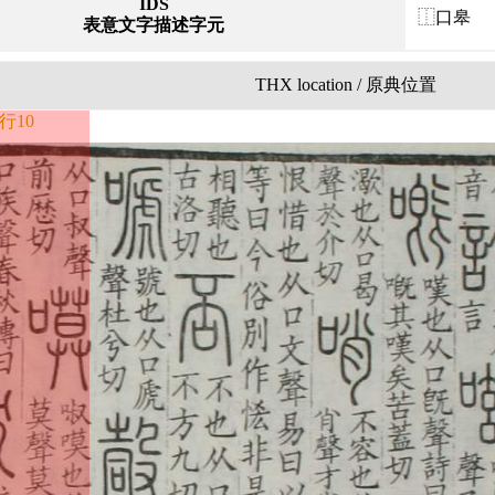
IDS
⿰口皋
表意文字描述字元
THX location / 原典位置
行10