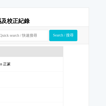
碼及校正紀錄
uan 正篆