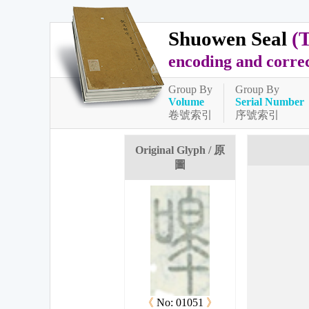
Shuowen Seal
(
encoding and corre
Group By
Group By
Volume
Serial Number
卷號索引
序號索引
Original Glyph / 原
圖
《
No: 01051
》